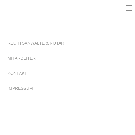
Na
HOME
ei
DIE KANZLEI
RECHTSANWÄLTE & NOTAR
MITARBEITER
KONTAKT
IMPRESSUM