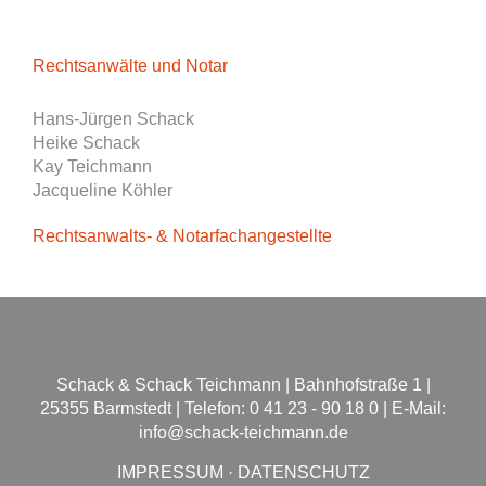
Jan
Rechtsanwälte und Notar
Pr
Arb
Hans-Jürgen Schack
Tel
Heike Schack
in
Kay Teichmann
Jacqueline Köhler
Rechtsanwalts- & Notarfachangestellte
Schack & Schack Teichmann | Bahnhofstraße 1 |
25355 Barmstedt | Telefon: 0 41 23 - 90 18 0 | E-Mail:
info@schack-teichmann.de
IMPRESSUM
·
DATENSCHUTZ